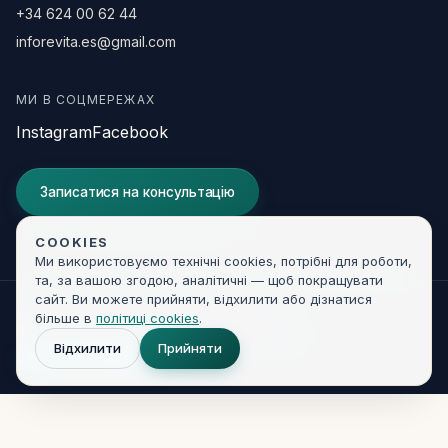
+34 624 00 62 44
inforevita.es@gmail.com
МИ В СОЦМЕРЕЖАХ
Instagram
Facebook
Записатися на консультацію
COOKIES
Ми використовуємо технічні cookies, потрібні для роботи,
та, за вашою згодою, аналітичні — щоб покращувати
сайт. Ви можете прийняти, відхилити або дізнатися
© 2026 Clínica Revita. Усі права захищені.
більше в
політиці cookies
.
Правова інформація
Конфіденційність
Cookies
Відхилити
Прийняти
Developed by
KIR