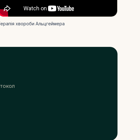
ерапія хвороби Альцгеймера
отокол