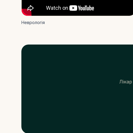
Неврологія
Лікар
ЯК ДІСТАТИСЯ
Carrer de Santaló, 105
08021 Barcelona
Прокласти маршрут →
+34 624 00 62 44