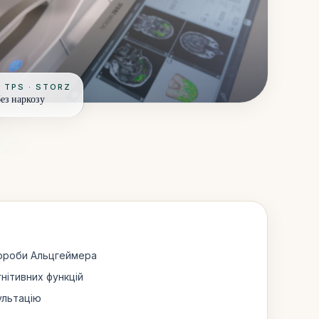
 TPS · STORZ
ез наркозу
вороби Альцгеймера
нітивних функцій
ультацію