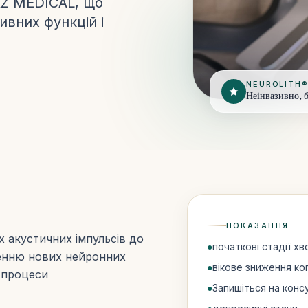
RZ MEDICAL, що
ивних функцій і
NEUROLITH®
Неінвазивно, б
ПОКАЗАННЯ
х акустичних імпульсів до
●
початкові стадії х
ренню нових нейронних
●
вікове зниження ког
є процеси
●
Запишіться на конс