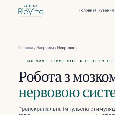
Перейти до контенту
Головна
Лікування
Головна
/
Напрямки
/
Неврологія
НАПРЯМОК · НЕВРОЛОГІЯ · NEUROLITH® TPS
Робота з мозком
нервовою сист
Транскраніальна імпульсна стимуля