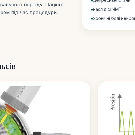
●
депресивні стани
ювального періоду. Пацієнт
●
наслідки ЧМТ
арем під час процедури.
●
хронічні болі нейр
ьсів