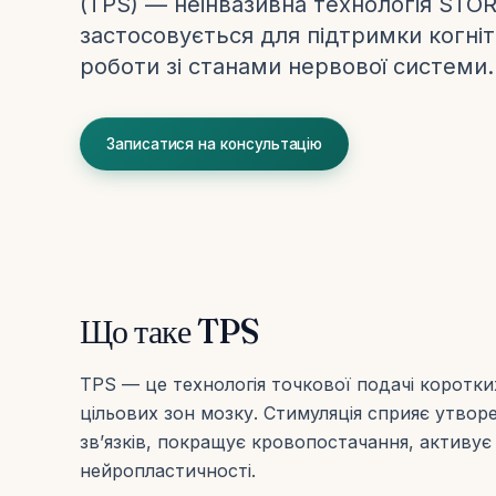
(TPS) — неінвазивна технологія STO
застосовується для підтримки когніт
роботи зі станами нервової системи.
Записатися на консультацію
Що таке TPS
TPS — це технологія точкової подачі коротки
цільових зон мозку. Стимуляція сприяє утво
зв’язків, покращує кровопостачання, активу
нейропластичності.