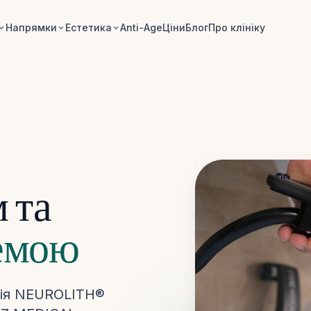
Напрямки
Естетика
Anti-Age
Ціни
Блог
Про клініку
 та
емою
ція NEUROLITH®