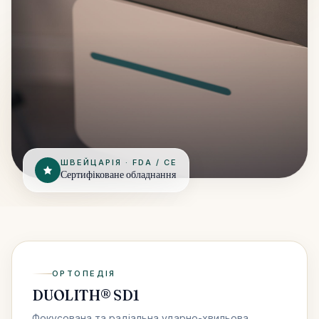
ШВЕЙЦАРІЯ · FDA / CE
Сертифіковане обладнання
ОРТОПЕДІЯ
DUOLITH® SD1
Фокусована та радіальна ударно-хвильова