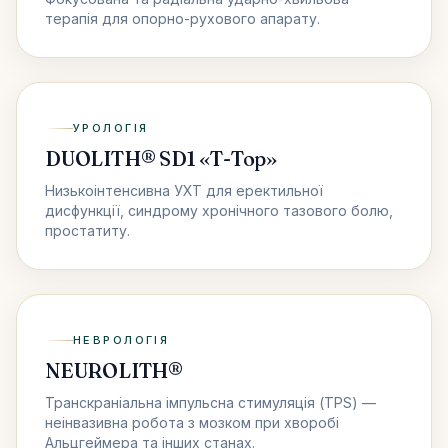
терапія для опорно-рухового апарату.
УРОЛОГІЯ
DUOLITH® SD1 «T-Top»
Низькоінтенсивна УХТ для еректильної
дисфункції, синдрому хронічного тазового болю,
простатиту.
НЕВРОЛОГІЯ
NEUROLITH®
Транскраніальна імпульсна стимуляція (TPS) —
неінвазивна робота з мозком при хворобі
Альцгеймера та інших станах.