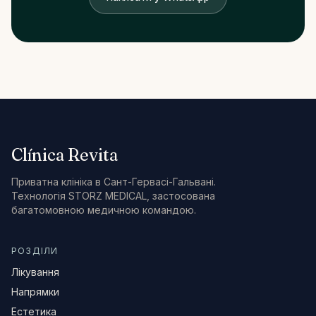
Прокласти маршрут →
+34 624 00 62 44
Clínica Revita
Приватна клініка в Сант-Гервасі-Гальвані.
Технологія STORZ MEDICAL, застосована
багатомовною медичною командою.
РОЗДІЛИ
Лікування
Напрямки
Естетика