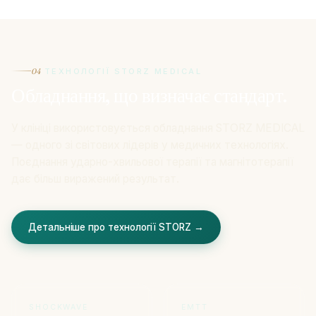
04
ТЕХНОЛОГІЇ STORZ MEDICAL
Обладнання, що визначає стандарт.
У клініці використовується обладнання STORZ MEDICAL
— одного зі світових лідерів у медичних технологіях.
Поєднання ударно-хвильової терапії та магнітотерапії
дає більш виражений результат.
Детальніше про технології STORZ →
SHOCKWAVE
EMTT