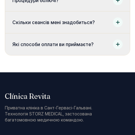
Процедури болючі?
ЯК ДІСТАТИСЯ
Carrer de Santaló, 105
Скільки сеансів мені знадобиться?
08021 Barcelona
Прокласти маршрут →
Які способи оплати ви приймаєте?
+34 624 00 62 44
Clínica Revita
Приватна клініка в Сант-Гервасі-Гальвані.
Технологія STORZ MEDICAL, застосована
багатомовною медичною командою.