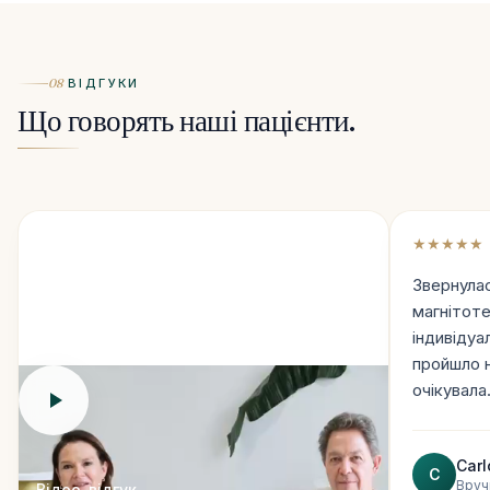
08
ВІДГУКИ
Що говорять наші пацієнти.
★★★★★
Звернула
магнітоте
індивідуа
пройшло н
очікувал
Carl
C
Вруч
Відео-відгук