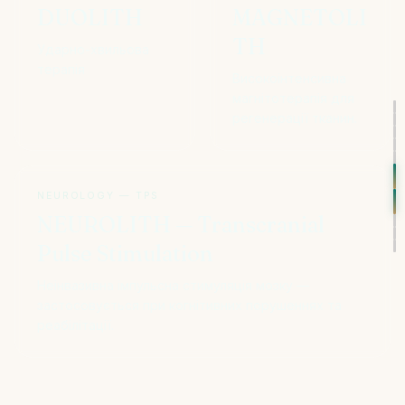
DUOLITH
MAGNETOLI
TH
Ударно-хвильова
терапія
Високоінтенсивна
магнітотерапія для
регенерації тканин.
NEUROLOGY — TPS
NEUROLITH — Transcranial
Pulse Stimulation
Неінвазивна імпульсна стимуляція мозку —
застосовується при когнітивних порушеннях та
реабілітації.