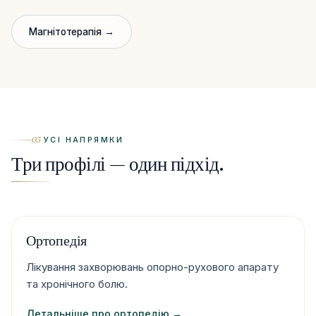
Магнітотерапія →
03
УСІ НАПРЯМКИ
Три профілі — один підхід.
Ортопедія
Лікування захворювань опорно-рухового апарату
та хронічного болю.
Детальніше про ортопедію →