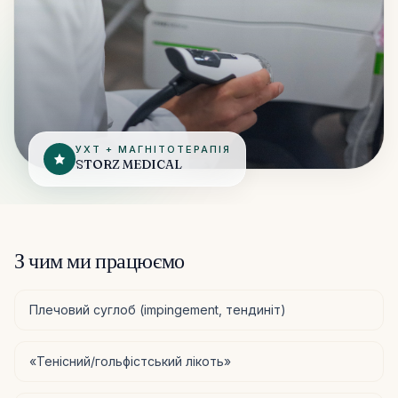
УХТ + МАГНІТОТЕРАПІЯ
STORZ MEDICAL
З чим ми працюємо
Плечовий суглоб (impingement, тендиніт)
«Тенісний/гольфістський лікоть»