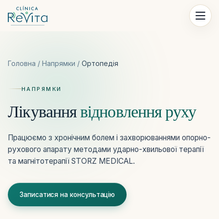
Перейти до контенту
Головна
/
Напрямки
/
Ортопедія
НАПРЯМКИ
Лікування
відновлення руху
Працюємо з хронічним болем і захворюваннями опорно-
рухового апарату методами ударно-хвильової терапії
та магнітотерапії STORZ MEDICAL.
Записатися на консультацію