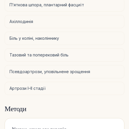
П’яткова шпора, плантарний фасциїт
Ахіллодинія
Біль у коліні, наколіннику
Тазовий та поперековий біль
Псевдоартрози, уповільнене зрощення
Артрози I–II стадії
Методи