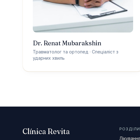
Dr. Renat Mubarakshin
ЯК ДІСТАТИСЯ
Травматолог та ортопед · Спеціаліст з
Carrer de Santaló, 105
ударних хвиль
08021 Barcelona
Прокласти маршрут →
+34 624 00 62 44
РОЗДІЛ
Clínica Revita
Лікуванн