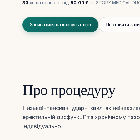
30
хв на сеанс
від
90,00 €
STORZ MEDICAL DU
Записатися на консультацію
Поставити зап
Про процедуру
Низькоінтенсивні ударні хвилі як неінвазив
еректильній дисфункції та хронічному та
індивідуально.