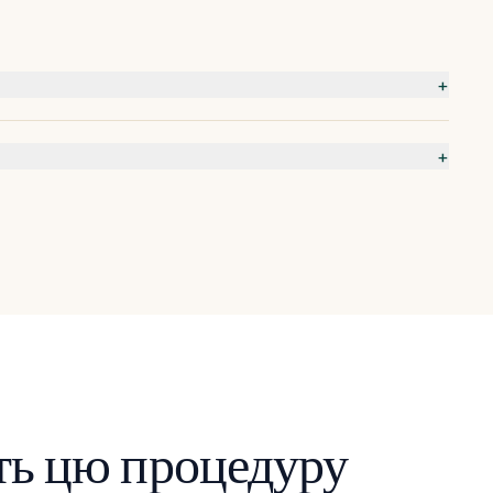
+
+
ять цю процедуру