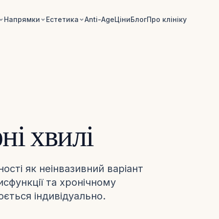
Напрямки
Естетика
Anti-Age
Ціни
Блог
Про клініку
ні хвилі
ності як неінвазивний варіант
исфункції та хронічному
ється індивідуально.