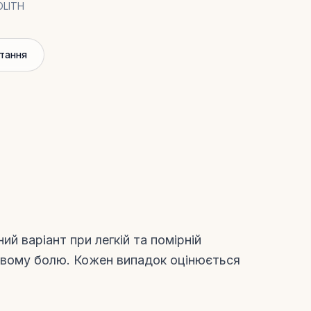
OLITH
итання
ний варіант при легкій та помірній
зовому болю. Кожен випадок оцінюється