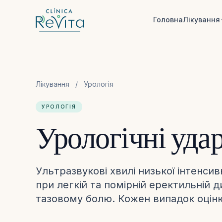
Перейти до контенту
Головна
Лікування
Лікування
/
Урологія
УРОЛОГІЯ
Урологічні удар
Ультразвукові хвилі низької інтенсив
при легкій та помірній еректильній д
тазовому болю. Кожен випадок оціню