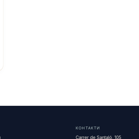
И
КОНТАКТИ
я
Carrer de Santaló, 105