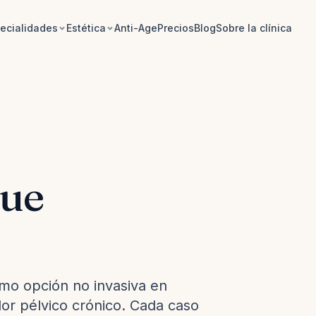
ecialidades
Estética
Anti-Age
Precios
Blog
Sobre la clínica
que
mo opción no invasiva en
lor pélvico crónico. Cada caso