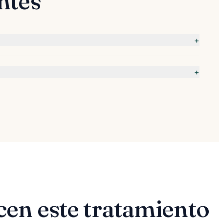
ntes
+
+
cen este tratamiento