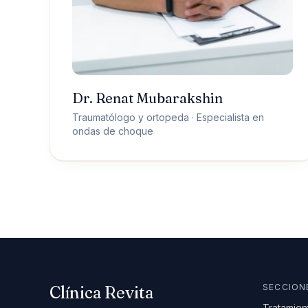
Dr. Renat Mubarakshin
CÓMO LLEGAR
Traumatólogo y ortopeda · Especialista en
Carrer de Santaló, 105
ondas de choque
08021 Barcelona
Cómo llegar →
+34 624 00 62 44
SECCION
Clínica Revita
Tratamien