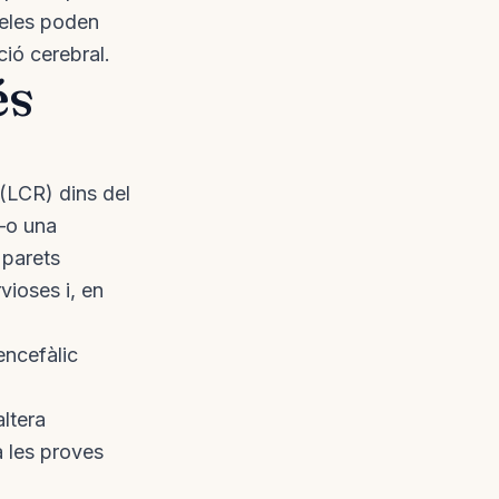
üeles poden
ció cerebral.
és
i (LCR) dins del
—o una
 parets
vioses i, en
encefàlic
ltera
a les proves