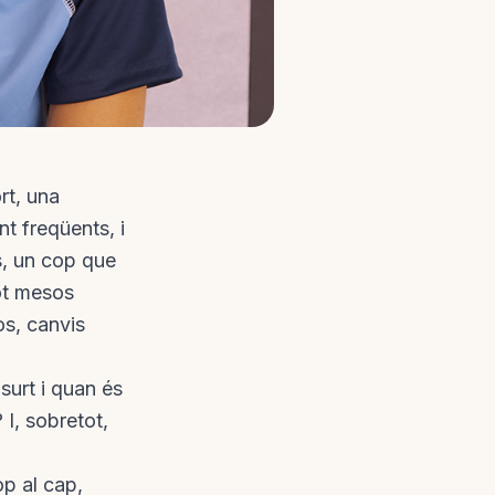
rt, una
t freqüents, i
s, un cop que
tot mesos
os, canvis
surt i quan és
I, sobretot,
op al cap,