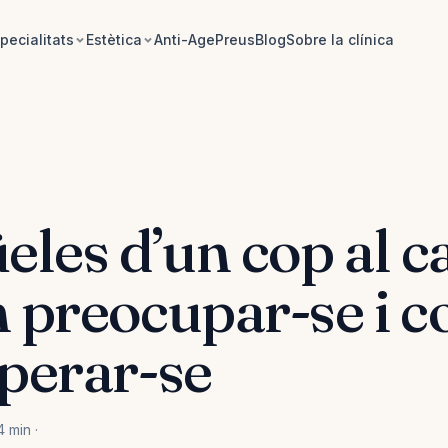
pecialitats
Estètica
Anti-Age
Preus
Blog
Sobre la clínica
eles d’un cop al c
 preocupar-se i 
perar-se
4 min ·