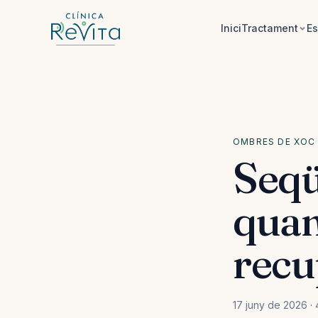
Saltar al contingut
Inici
Tractament
Es
OMBRES DE XOC
Seqü
quan
recu
17 juny de 2026 · 