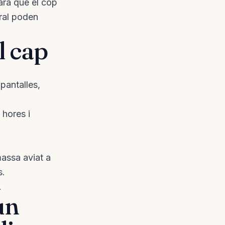
ara que el cop
ral poden
l cap
pantalles,
 hores i
massa aviat a
s.
.
un