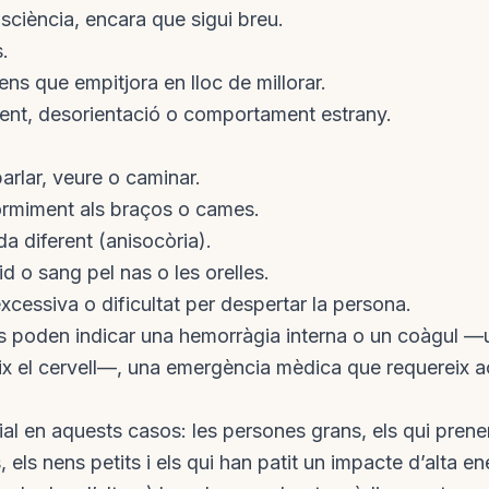
ciència, encara que sigui breu.
.
ens que empitjora en lloc de millorar.
ent, desorientació o comportament estrany.
parlar, veure o caminar.
ormiment als braços o cames.
da diferent (anisocòria).
id o sang pel nas o les orelles.
cessiva o dificultat per despertar la persona.
s poden indicar una hemorràgia interna o un coàgul
x el cervell—, una emergència mèdica que requereix a
al en aquests casos: les persones grans, els qui prene
 els nens petits i els qui han patit un impacte d’alta e