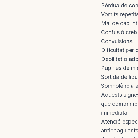
Pèrdua de cons
Vòmits repetits
Mal de cap int
Confusió creix
Convulsions.
Dificultat per 
Debilitat o ad
Pupil·les de mi
Sortida de líqu
Somnolència ex
Aquests signe
que comprimei
immediata.
Atenció especi
anticoagulants,