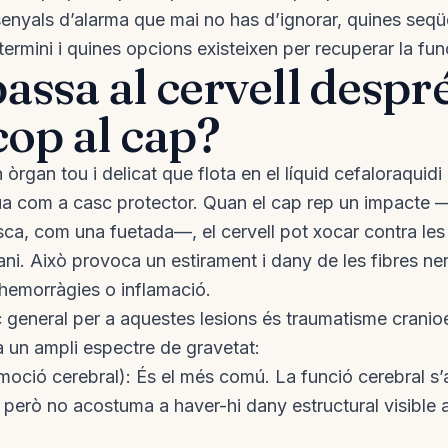
senyals d’alarma que mai no has d’ignorar, quines seq
termini i quines opcions existeixen per recuperar la fun
assa al cervell despr
cop al cap?
n òrgan tou i delicat que flota en el líquid cefaloraquid
tua com a casc protector. Quan el cap rep un impacte 
ca, com una fuetada—, el cervell pot xocar contra les
ani. Això provoca un estirament i dany de les fibres ner
hemorràgies o inflamació.
 general per a aquestes lesions és traumatisme cranio
a un ampli espectre de gravetat:
oció cerebral): És el més comú. La funció cerebral s’a
però no acostuma a haver-hi dany estructural visible 