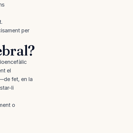
ns
t.
ecisament per
bral?
ioencefàlic
nt el
de fet, en la
tar-li
ment o