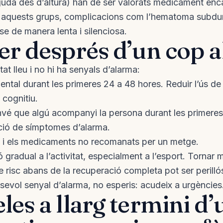
iguda des d’altura) han de ser valorats mèdicament enc
En aquests grups, complicacions com l’hematoma subdu
e de manera lenta i silenciosa.
er després d’un cop a
tat lleu i no hi ha senyals d’alarma:
ental durant les primeres 24 a 48 hores. Reduir l’ús de 
ç cognitiu.
nvé que algú acompanyi la persona durant les primeres
ició de símptomes d’alarma.
ol i els medicaments no recomanats per un metge.
 gradual a l’activitat, especialment a l’esport. Tornar 
de risc abans de la recuperació completa pot ser perilló
lsevol senyal d’alarma, no esperis: acudeix a urgències
les a llarg termini d’