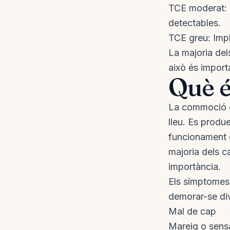
TCE moderat: 
detectables.
TCE greu: Impl
La majoria del
això és import
Què é
La commoció c
lleu. Es produ
funcionament d
majoria dels c
importància.
Els símptomes
demorar-se di
Mal de cap
Mareig o sensa