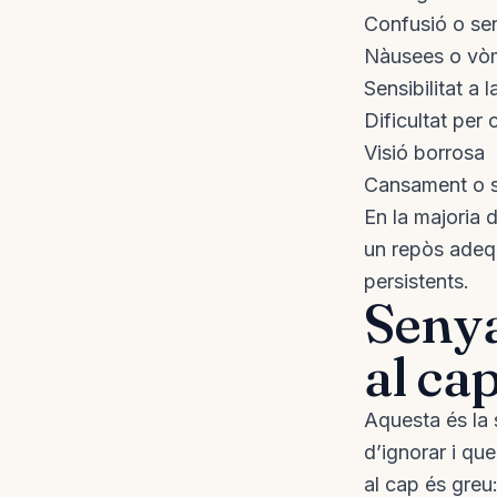
Confusió o se
Nàusees o vò
Sensibilitat a l
Dificultat per
Visió borrosa
Cansament o 
En la majoria 
un repòs adeq
persistents.
Senya
al ca
Aquesta és la 
d’ignorar i qu
al cap és greu