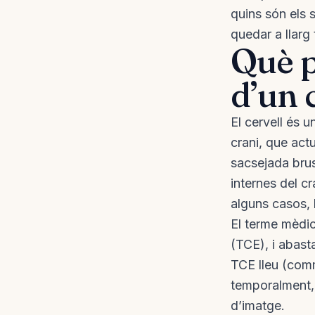
quins són els 
quedar a llarg 
Què p
d’un 
El cervell és u
crani, que ac
sacsejada brus
internes del cr
alguns casos, 
El terme mèdic
(TCE), i abast
TCE lleu (comm
temporalment, 
d’imatge.