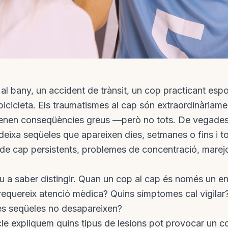
 al bany, un accident de trànsit, un cop practicant espo
bicicleta. Els traumatismes al cap són extraordinàriamen
 tenen conseqüències greus —però no tots. De vegade
deixa seqüeles que apareixen dies, setmanes o fins i 
de cap persistents, problemes de concentració, marej
rau a saber distingir. Quan un cop al cap és només un en
equereix atenció mèdica? Quins símptomes cal vigilar? 
es seqüeles no desapareixen?
cle expliquem quins tipus de lesions pot provocar un c