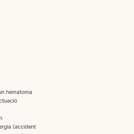
 —un hematoma
ctuació
n
nergia (accident