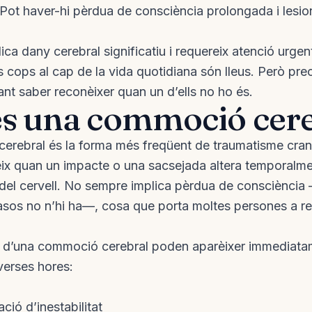
Pot haver-hi pèrdua de consciència prolongada i lesio
ica dany cerebral significatiu i requereix atenció urgen
s cops al cap de la vida quotidiana són lleus. Però pr
ant saber reconèixer quan un d’ells no ho és.
s una commoció cere
erebral és la forma més freqüent de traumatisme cran
eix quan un impacte o una sacsejada altera temporalme
el cervell. No sempre implica pèrdua de consciència —
asos no n’hi ha—, cosa que porta moltes persones a res
 d’una commoció cerebral poden aparèixer immediata
verses hores:
ció d’inestabilitat