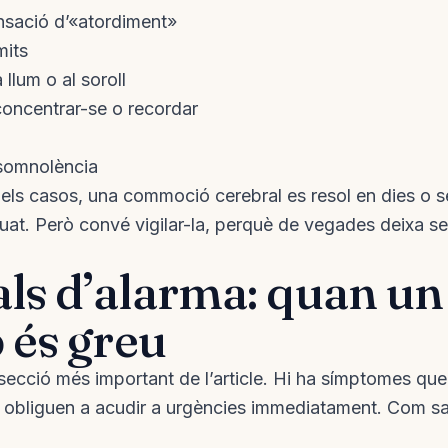
nsació d’«atordiment»
mits
a llum o al soroll
 concentrar-se o recordar
somnolència
dels casos, una commoció cerebral es resol en dies o
uat. Però convé vigilar-la, perquè de vegades deixa s
ls d’alarma: quan un
p és greu
secció més important de l’article. Hi ha símptomes que
e obliguen a acudir a urgències immediatament. Com sa
: