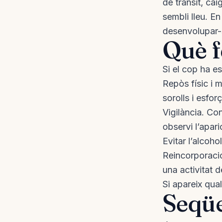
de trànsit, ca
sembli lleu. 
desenvolupar-s
Què f
Si el cop ha es
Repòs físic i m
sorolls i esfor
Vigilància. Co
observi l’apar
Evitar l’alcoh
Reincorporació
una activitat 
Si apareix qua
Seqüe