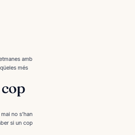
 setmanes amb
eqüeles més
 cop
 mai no s’han
ber si un cop