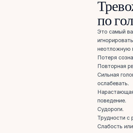
Трево
по го
Это самый ва
игнорировать
неотложную п
Потеря созна
Повторная рв
Сильная голо
ослабевать.
Нарастающая 
поведение.
Судороги.
Трудности с 
Слабость или