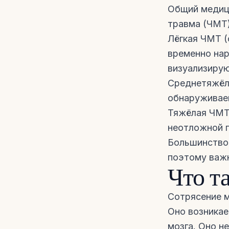
Общий медиц
травма (ЧМТ)
Лёгкая ЧМТ (
временно нар
визуализирую
Среднетяжёл
обнаруживае
Тяжёлая ЧМТ:
неотложной 
Большинство 
поэтому важн
Что т
Сотрясение м
Оно возникае
мозга. Оно н