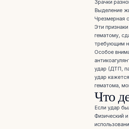
Зрачки разно
Выделение жи
Чрезмерная с
Эти признаки
гематому, сд
требующим н
Особое внима
антикоагулян
удар (ДТП, п
удар кажется
гематома, мо
Что д
Если удар бы
Физический и
использовани