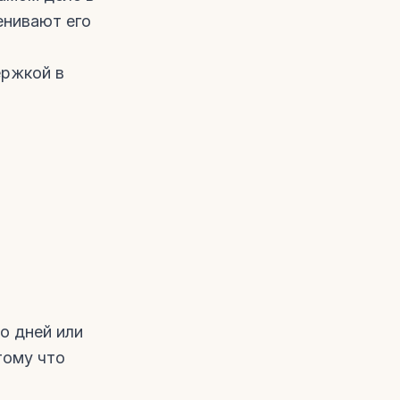
енивают его
ержкой в
о дней или
тому что