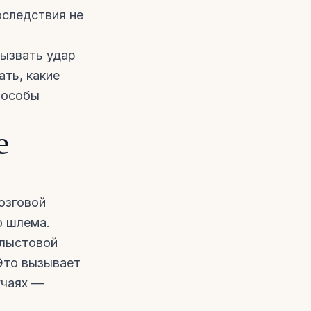
оследствия не
вызвать удар
ать, какие
пособы
е
озговой
о шлема.
хлыстовой
 Это вызывает
учаях —