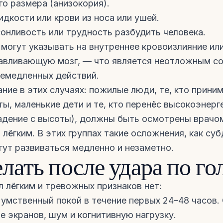
го размера (анизокория).
дкости или крови из носа или ушей.
онливость или трудность разбудить человека.
 могут указывать на внутреннее кровоизлияние и
авливающую мозг, — что является неотложным с
емедленных действий.
ние в этих случаях: пожилые люди, те, кто прини
ты, маленькие дети и те, кто перенёс высокоэнерг
адение с высоты), должны быть осмотрены врачо
 лёгким. В этих группах такие осложнения, как су
гут развиваться медленно и незаметно.
елать после удара по го
л лёгким и тревожных признаков нет:
 умственный покой в течение первых 24–48 часов.
е экранов, шум и когнитивную нагрузку.