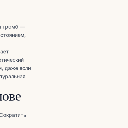
ли тромб —
остоянием,
мает
етический
м, даже если
бдуральная
лове
 Сократить