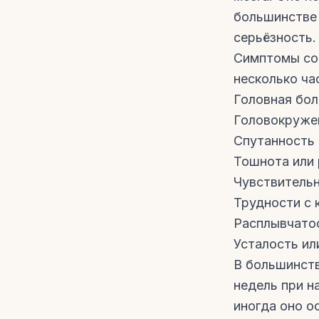
большинстве 
серьёзность.
Симптомы сот
несколько ча
Головная бол
Головокруже
Спутанность 
Тошнота или 
Чувствительн
Трудности с 
Расплывчато
Усталость ил
В большинств
недель при н
иногда оно о