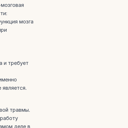
-мозговая
ти:
Функция мозга
при
а и требует
 именно
 является.
вой травмы.
 работу
самом деле в