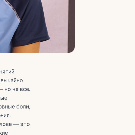
анятий
звычайно
 но не все.
рые
овные боли,
ния.
олове — это
кие