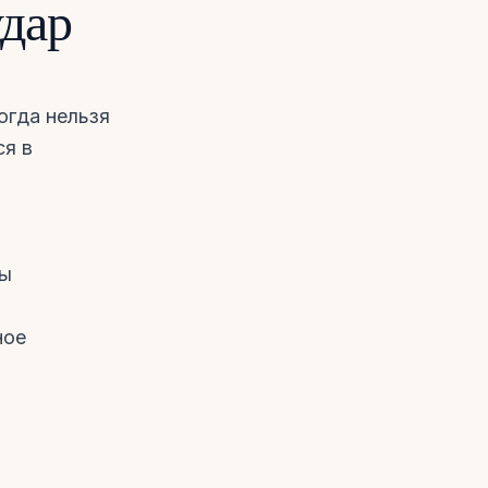
удар
огда нельзя
ся в
бы
ное