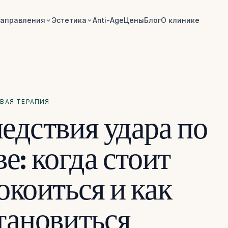
аправления
Эстетика
Anti-Age
Цены
Блог
О клинике
ВАЯ ТЕРАПИЯ
едствия удара по
е: когда стоит
окоиться и как
тановиться