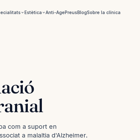
ecialitats
Estètica
Anti-Age
Preus
Blog
Sobre la clínica
ació
ranial
pa com a suport en
sociat a malaltia d'Alzheimer.