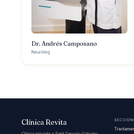
COM ARRIBAR-HI
Dr. Andrés Camposano
Carrer de Santaló, 105
Neuròleg
08021 Barcelona
Com arribar-hi →
+34 624 00 62 44
SECCION
Clínica Revita
Tractame
Clínica privada a Sant Gervasi-Galvany.