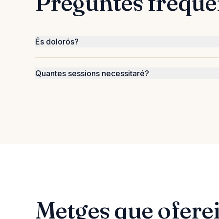
Preguntes freqüe
És dolorós?
Quantes sessions necessitaré?
Metges que ofere