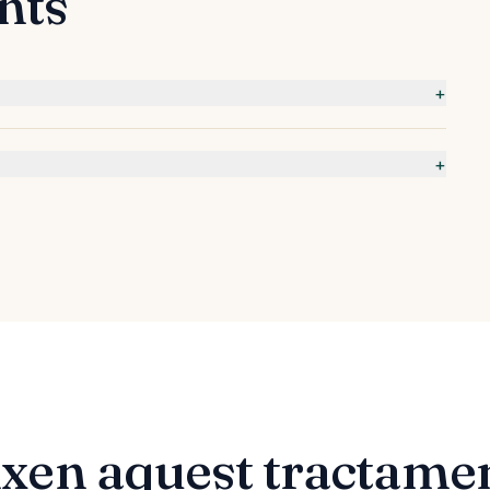
nts
+
+
ixen aquest tractame