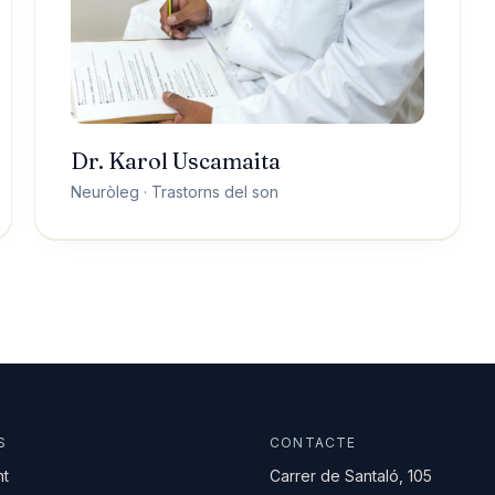
Dr. Karol Uscamaita
Neuròleg · Trastorns del son
S
CONTACTE
nt
Carrer de Santaló, 105