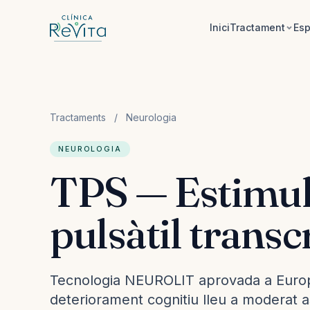
Saltar al contingut
Inici
Tractament
Esp
Tractaments
/
Neurologia
NEUROLOGIA
TPS — Estimul
pulsàtil transc
Tecnologia NEUROLIT aprovada a Euro
deteriorament cognitiu lleu a moderat as