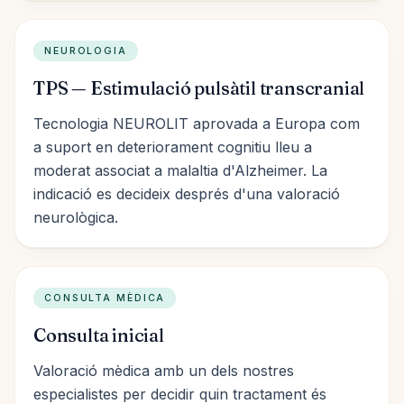
NEUROLOGIA
TPS — Estimulació pulsàtil transcranial
Tecnologia NEUROLIT aprovada a Europa com
a suport en deteriorament cognitiu lleu a
moderat associat a malaltia d'Alzheimer. La
indicació es decideix després d'una valoració
neurològica.
CONSULTA MÈDICA
Consulta inicial
COM ARRIBAR-HI
Valoració mèdica amb un dels nostres
Carrer de Santaló, 105
especialistes per decidir quin tractament és
08021 Barcelona