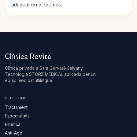
adequat en el teu cas.
Com arribar-hi →
+34 624 00 62 44
Clínica Revita
Clínica privada a Sant Gervasi-Galvany.
Tecnologia STORZ MEDICAL aplicada per un
equip mèdic multilingüe.
SECCIONS
Tractament
Especialitats
Estètica
Anti-Age