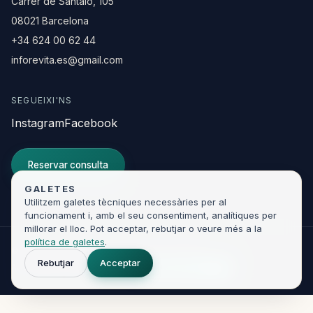
Carrer de Santaló, 105
08021 Barcelona
+34 624 00 62 44
inforevita.es@gmail.com
SEGUEIXI'NS
Instagram
Facebook
Reservar consulta
GALETES
Utilitzem galetes tècniques necessàries per al
funcionament i, amb el seu consentiment, analítiques per
millorar el lloc. Pot acceptar, rebutjar o veure més a la
política de galetes
.
© 2026 Clínica Revita. Tots els drets reservats.
Rebutjar
Acceptar
Avís legal
Privadesa
Cookies
Developed by
KIR