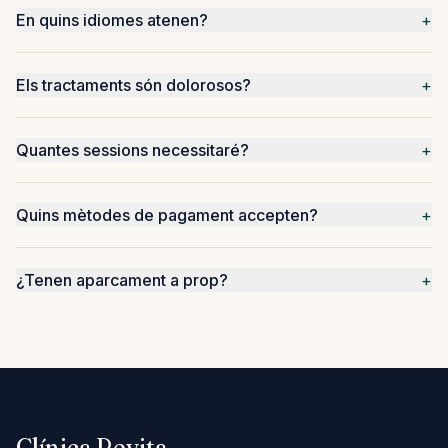
En quins idiomes atenen?
+
Els tractaments són dolorosos?
+
Quantes sessions necessitaré?
+
COM ARRIBAR-HI
Quins mètodes de pagament accepten?
+
Carrer de Santaló, 105
08021 Barcelona
¿Tenen aparcament a prop?
+
Com arribar-hi →
+34 624 00 62 44
Clínica Revita