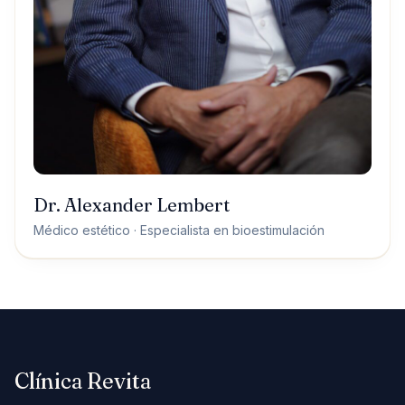
CÓMO LLEGAR
Carrer de Santaló, 105
Dr. Alexander Lembert
08021 Barcelona
Médico estético · Especialista en bioestimulación
Cómo llegar →
+34 624 00 62 44
Clínica Revita