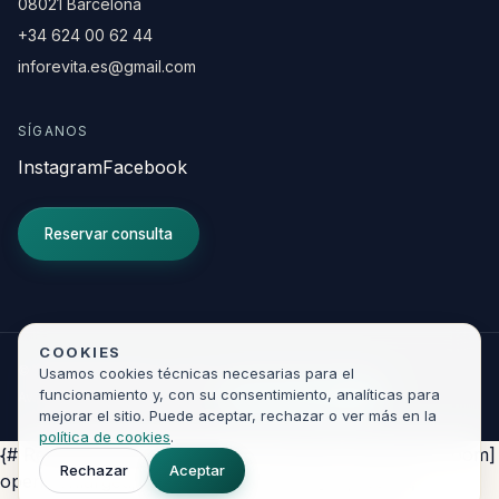
08021 Barcelona
+34 624 00 62 44
inforevita.es@gmail.com
SÍGANOS
Instagram
Facebook
Reservar consulta
COOKIES
© 2026 Clínica Revita. Todos los derechos reservados.
Usamos cookies técnicas necesarias para el
funcionamiento y, con su consentimiento, analíticas para
Aviso legal
Privacidad
Cookies
Developed by
KIR
mejorar el sitio. Puede aceptar, rechazar o ver más en la
política de cookies
.
{# Reusable image lightbox. Any element with [data-zoom]
Rechazar
Aceptar
opens enlarged; uses [data-zoom-src] if present,